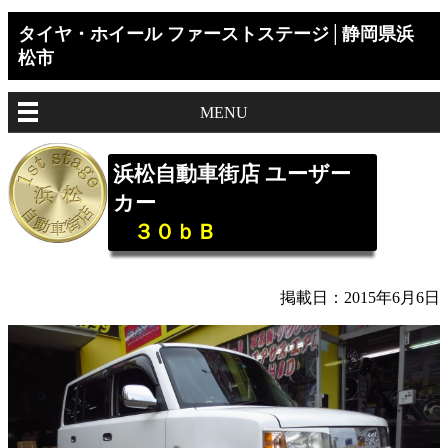
タイヤ・ホイール ファーストステージ│静岡県浜
松市
MENU
浜松自動車街店 ユーザー
カー
３０ｂＢ
掲載日：2015年6月6日