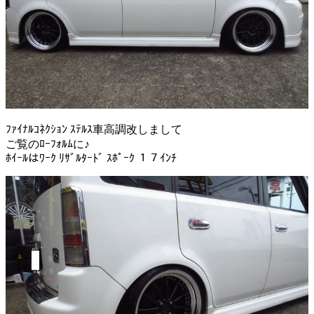
ﾌｧｲﾅﾙｺﾈｸｼｮﾝ ｽﾃﾙｽ車高調改しまして
ご覧のﾛｰﾌｫﾙﾑに♪
ﾎｲｰﾙはﾜｰｸ ﾘｻﾞﾙﾀｰﾄﾞ ｽﾎﾟｰｸ １７ｲﾝﾁ