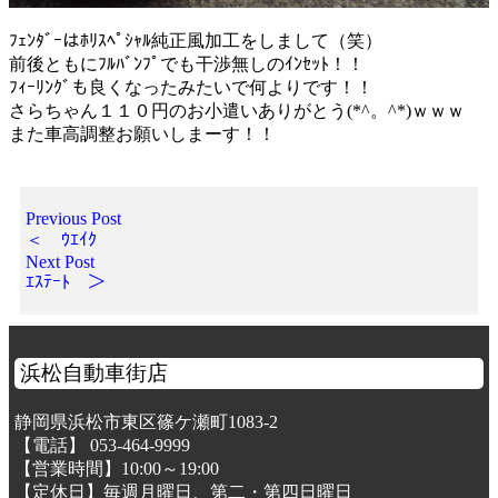
ﾌｪﾝﾀﾞｰはﾎﾘｽﾍﾟｼｬﾙ純正風加工をしまして（笑）
前後ともにﾌﾙﾊﾞﾝﾌﾟでも干渉無しのｲﾝｾｯﾄ！！
ﾌｨｰﾘﾝｸﾞも良くなったみたいで何よりです！！
さらちゃん１１０円のお小遣いありがとう(*^。^*)ｗｗｗ
また車高調整お願いしまーす！！
Previous Post
＜ ｳｴｲｸ
Next Post
ｴｽﾃｰﾄ ＞
浜松自動車街店
静岡県浜松市東区篠ケ瀬町1083-2
【電話】 053-464-9999
【営業時間】10:00～19:00
【定休日】毎週月曜日、第二・第四日曜日