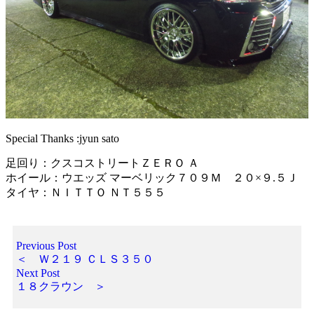
Special Thanks :jyun sato
足回り：クスコストリートＺＥＲＯ Ａ
ホイール：ウエッズ マーベリック７０９Ｍ ２０×９.５Ｊ
タイヤ：ＮＩＴＴＯ ＮＴ５５５
Previous Post
＜ Ｗ２１９ ＣＬＳ３５０
Next Post
１８クラウン ＞